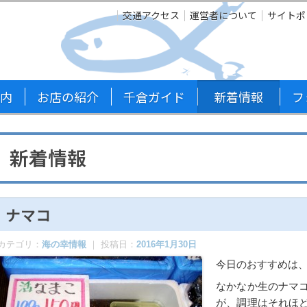
交通アクセス
運営者について
サイトポ
内
お店の紹介
千倉ガイド
新着情報
フ
新着情報
ナマコ
カテゴリ：
海の幸情報
｜ 投稿日：
2016年1月30日
今日のおすすめは
なかなか生のナマ
が、調理はそれほ