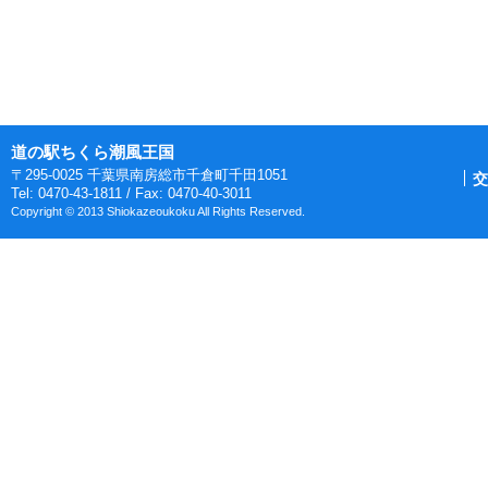
ページ送りナビゲーショ
道の駅ちくら潮風王国
〒295-0025 千葉県南房総市千倉町千田1051
交
Tel: 0470-43-1811 / Fax: 0470-40-3011
Copyright © 2013 Shiokazeoukoku All Rights Reserved.