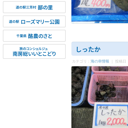
鄙の里
道の駅三芳村
ローズマリー公園
道の駅
酪農のさと
千葉県
しったか
旅のコンシェルジュ
南房総いいとこどり
カテゴリ：
海の幸情報
｜ 投稿日