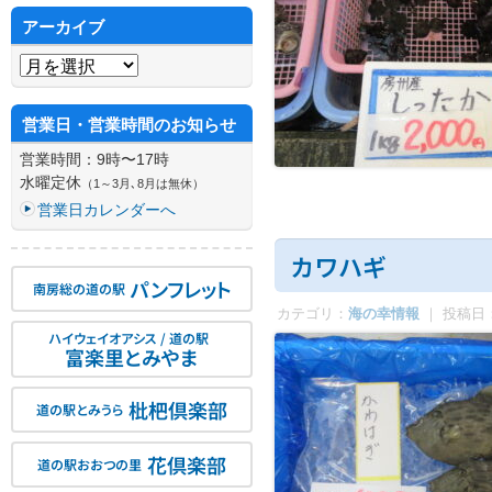
アーカイブ
アーカイブ
営業日・営業時間のお知らせ
営業時間：9時〜17時
水曜定休
（1～3月､8月は無休）
営業日カレンダーへ
カワハギ
パンフレット
南房総の道の駅
カテゴリ：
海の幸情報
｜ 投稿日
ハイウェイオアシス / 道の駅
富楽里とみやま
枇杷倶楽部
道の駅とみうら
花倶楽部
道の駅おおつの里