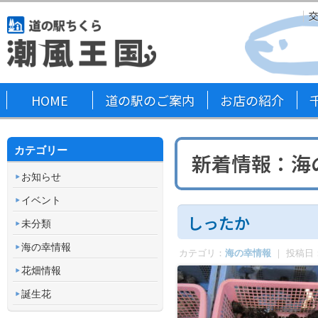
HOME
道の駅のご案内
お店の紹介
カテゴリー
新着情報
：海
お知らせ
イベント
しったか
未分類
海の幸情報
カテゴリ：
海の幸情報
｜ 投稿日
花畑情報
誕生花