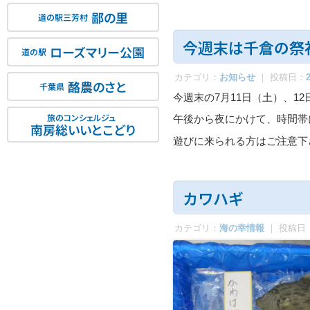
鄙の里
道の駅三芳村
今週末は千倉の祭
ローズマリー公園
道の駅
カテゴリ：
お知らせ
｜ 投稿日：
酪農のさと
千葉県
今週末の7月11日（土）、1
旅のコンシェルジュ
午後から夜にかけて、時間帯
南房総いいとこどり
遊びに来られる方はご注意下
カワハギ
カテゴリ：
海の幸情報
｜ 投稿日