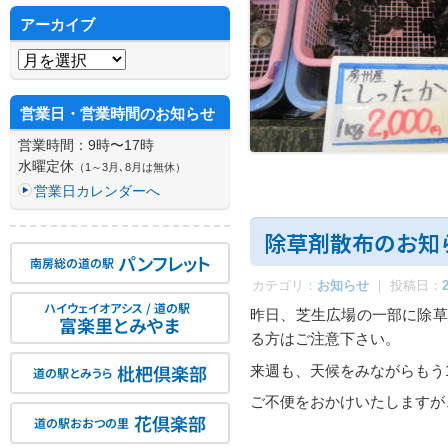
アーカイブ
アーカイブ
営業日・営業時間のお知らせ
営業時間：9時〜17時
水曜定休
（1～3月､8月は無休）
営業日カレンダーへ
除草剤散布のお知
パンフレット
南房総の道の駅
カテゴリ：
お知らせ
｜ 投稿日：
ハイウェイオアシス / 道の駅
昨日、芝生広場の一部に除草
富楽里とみやま
る方はご注意下さい。
枇杷倶楽部
来週も、天候をみながらもう
道の駅とみうら
ご不便をおかけいたしますが
花倶楽部
道の駅おおつの里