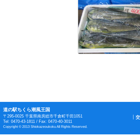
ページ送りナビゲーショ
道の駅ちくら潮風王国
〒295-0025 千葉県南房総市千倉町千田1051
交
Tel: 0470-43-1811 / Fax: 0470-40-3011
Copyright © 2013 Shiokazeoukoku All Rights Reserved.