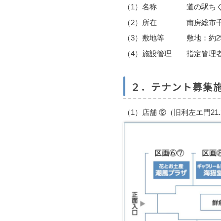
（1）名称 道の駅ちく
（2）所在 南房総市千倉
（3）敷地等 敷地：約29,0
（4）施設管理 指定管理
２．テナント募集
（1）店舗 ⑫（旧利左エ門21.