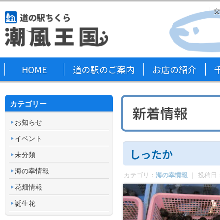
HOME
道の駅のご案内
お店の紹介
カテゴリー
新着情報
お知らせ
イベント
しったか
未分類
海の幸情報
カテゴリ：
海の幸情報
｜ 投稿日
花畑情報
誕生花