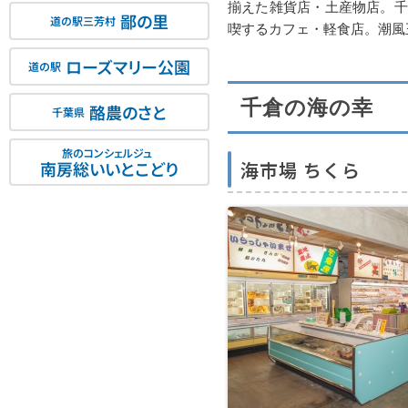
揃えた雑貨店・土産物店。千
鄙の里
道の駅三芳村
喫するカフェ・軽食店。潮風
ローズマリー公園
道の駅
千倉の海の幸
酪農のさと
千葉県
旅のコンシェルジュ
海市場 ちくら
南房総いいとこどり