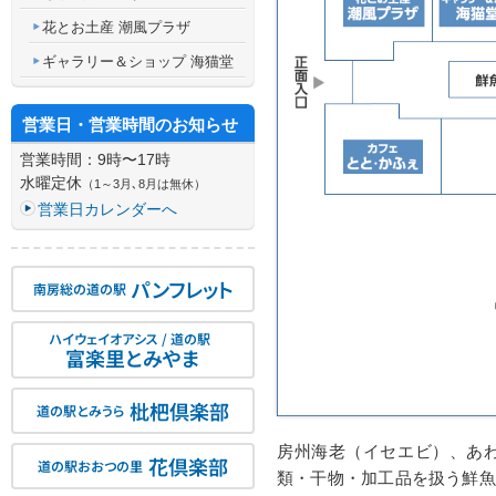
花とお土産 潮風プラザ
ギャラリー＆ショップ 海猫堂
営業日・営業時間のお知らせ
営業時間：9時〜17時
水曜定休
（1～3月､8月は無休）
営業日カレンダーへ
パンフレット
南房総の道の駅
ハイウェイオアシス / 道の駅
富楽里とみやま
枇杷倶楽部
道の駅とみうら
房州海老（イセエビ）、あ
花倶楽部
道の駅おおつの里
類・干物・加工品を扱う鮮魚