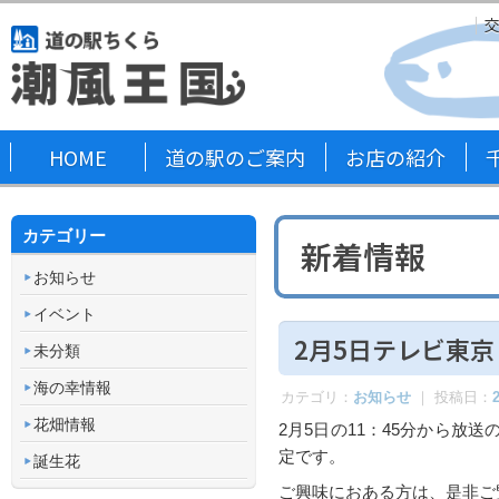
HOME
道の駅のご案内
お店の紹介
カテゴリー
新着情報
お知らせ
イベント
2月5日テレビ東
未分類
海の幸情報
カテゴリ：
お知らせ
｜ 投稿日：
花畑情報
2月5日の11：45分から
定です。
誕生花
ご興味におある方は、是非ご