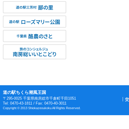
鄙の里
道の駅三芳村
ローズマリー公園
道の駅
酪農のさと
千葉県
旅のコンシェルジュ
南房総いいとこどり
道の駅ちくら潮風王国
〒295-0025 千葉県南房総市千倉町千田1051
交
Tel: 0470-43-1811 / Fax: 0470-40-3011
Copyright © 2013 Shiokazeoukoku All Rights Reserved.