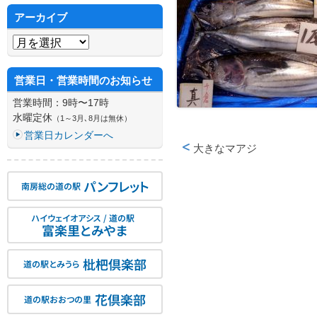
アーカイブ
アーカイブ
営業日・営業時間のお知らせ
営業時間：9時〜17時
水曜定休
（1～3月､8月は無休）
営業日カレンダーへ
大きなマアジ
投稿ナビゲーション
パンフレット
南房総の道の駅
ハイウェイオアシス / 道の駅
富楽里とみやま
枇杷倶楽部
道の駅とみうら
花倶楽部
道の駅おおつの里