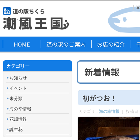
HOME
道の駅のご案内
お店の紹介
カテゴリー
新着情報
お知らせ
イベント
初がつお！
未分類
海の幸情報
カテゴリ：
海の幸情報
｜ 投稿日
花畑情報
誕生花