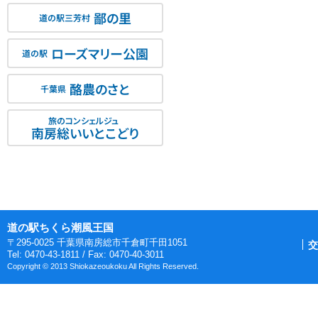
鄙の里
道の駅三芳村
ローズマリー公園
道の駅
酪農のさと
千葉県
旅のコンシェルジュ
南房総いいとこどり
道の駅ちくら潮風王国
〒295-0025 千葉県南房総市千倉町千田1051
交
Tel: 0470-43-1811 / Fax: 0470-40-3011
Copyright © 2013 Shiokazeoukoku All Rights Reserved.