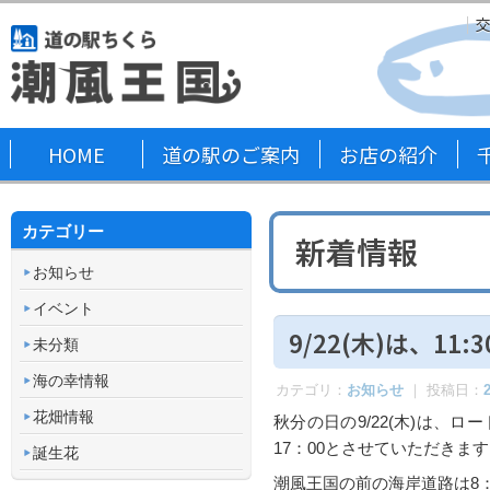
HOME
道の駅のご案内
お店の紹介
カテゴリー
新着情報
お知らせ
イベント
9/22(木)は、1
未分類
海の幸情報
カテゴリ：
お知らせ
｜ 投稿日：
花畑情報
秋分の日の9/22(木)は、
17：00とさせていただきま
誕生花
潮風王国の前の海岸道路は8：