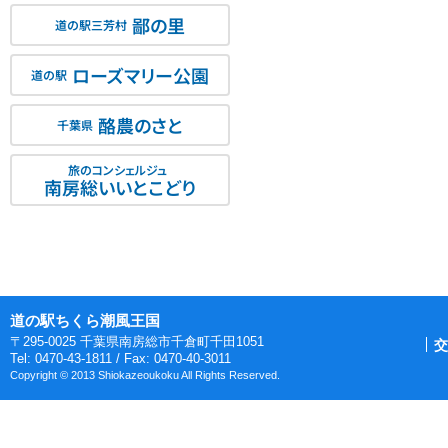
鄙の里
道の駅三芳村
ローズマリー公園
道の駅
酪農のさと
千葉県
旅のコンシェルジュ
南房総いいとこどり
道の駅ちくら潮風王国
〒295-0025 千葉県南房総市千倉町千田1051
交
Tel: 0470-43-1811 / Fax: 0470-40-3011
Copyright © 2013 Shiokazeoukoku All Rights Reserved.