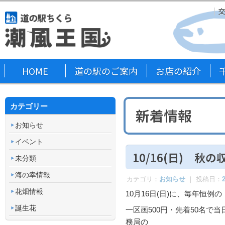
HOME
道の駅のご案内
お店の紹介
カテゴリー
新着情報
お知らせ
イベント
10/16(日) 
未分類
海の幸情報
カテゴリ：
お知らせ
｜ 投稿日：
花畑情報
10月16日(日)に、毎年恒
誕生花
一区画500円・先着50名
務局の