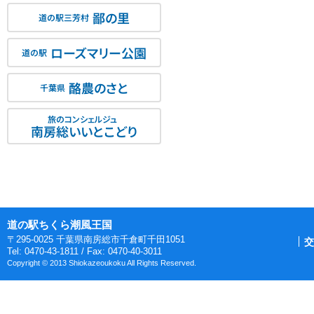
鄙の里
道の駅三芳村
ローズマリー公園
道の駅
酪農のさと
千葉県
旅のコンシェルジュ
南房総いいとこどり
道の駅ちくら潮風王国
〒295-0025 千葉県南房総市千倉町千田1051
交
Tel: 0470-43-1811 / Fax: 0470-40-3011
Copyright © 2013 Shiokazeoukoku All Rights Reserved.