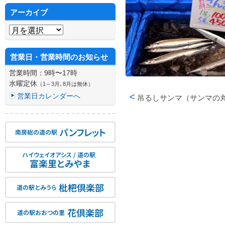
アーカイブ
アーカイブ
営業日・営業時間のお知らせ
営業時間：9時〜17時
水曜定休
（1～3月､8月は無休）
営業日カレンダーへ
吊るしサンマ（サンマの
投稿ナビゲーション
パンフレット
南房総の道の駅
ハイウェイオアシス / 道の駅
富楽里とみやま
枇杷倶楽部
道の駅とみうら
花倶楽部
道の駅おおつの里