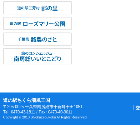
鄙の里
道の駅三芳村
ローズマリー公園
道の駅
酪農のさと
千葉県
旅のコンシェルジュ
南房総いいとこどり
道の駅ちくら潮風王国
〒295-0025 千葉県南房総市千倉町千田1051
交
Tel: 0470-43-1811 / Fax: 0470-40-3011
Copyright © 2013 Shiokazeoukoku All Rights Reserved.