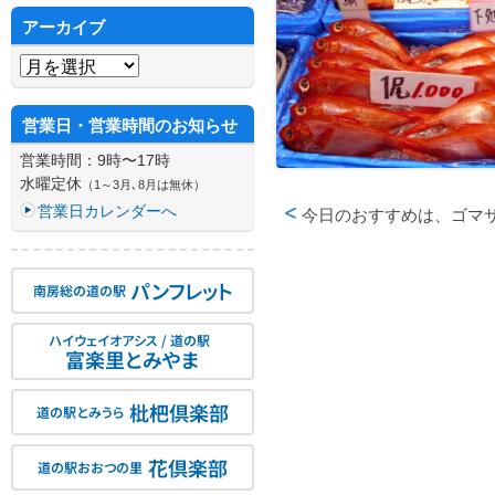
アーカイブ
アーカイブ
営業日・営業時間のお知らせ
営業時間：9時〜17時
水曜定休
（1～3月､8月は無休）
営業日カレンダーへ
今日のおすすめは、ゴマ
投稿ナビゲーション
パンフレット
南房総の道の駅
ハイウェイオアシス / 道の駅
富楽里とみやま
枇杷倶楽部
道の駅とみうら
花倶楽部
道の駅おおつの里