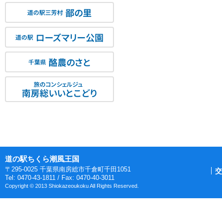
鄙の里
道の駅三芳村
ローズマリー公園
道の駅
酪農のさと
千葉県
旅のコンシェルジュ
南房総いいとこどり
道の駅ちくら潮風王国
〒295-0025 千葉県南房総市千倉町千田1051
交
Tel: 0470-43-1811 / Fax: 0470-40-3011
Copyright © 2013 Shiokazeoukoku All Rights Reserved.