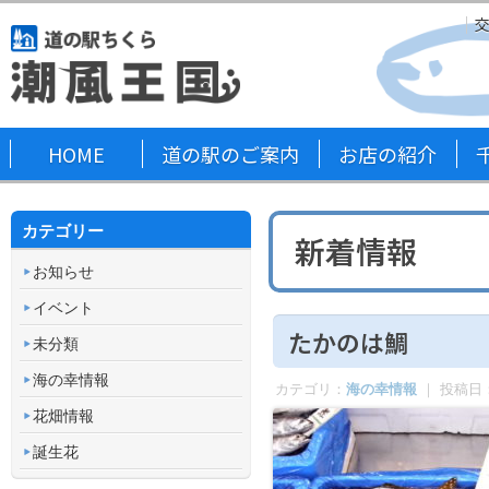
HOME
道の駅のご案内
お店の紹介
カテゴリー
新着情報
お知らせ
イベント
たかのは鯛
未分類
海の幸情報
カテゴリ：
海の幸情報
｜ 投稿日
花畑情報
誕生花