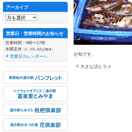
アーカイブ
アーカイブ
営業日・営業時間のお知らせ
営業時間：9時〜17時
水曜定休
（1～3月､8月は無休）
が旬です。
営業日カレンダーへ
大きな活ヒラメ
投稿ナビゲーション
パンフレット
南房総の道の駅
ハイウェイオアシス / 道の駅
富楽里とみやま
枇杷倶楽部
道の駅とみうら
花倶楽部
道の駅おおつの里