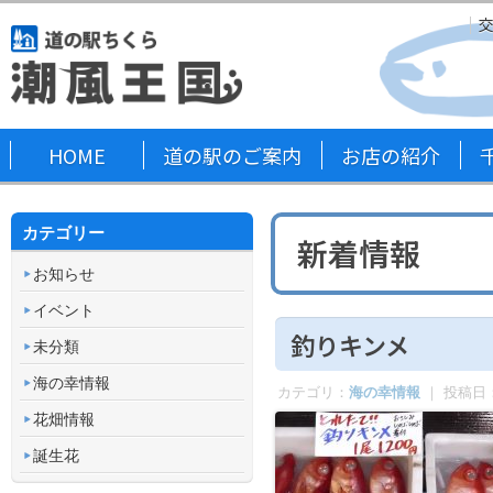
HOME
道の駅のご案内
お店の紹介
カテゴリー
新着情報
お知らせ
イベント
釣りキンメ
未分類
海の幸情報
カテゴリ：
海の幸情報
｜ 投稿日
花畑情報
誕生花