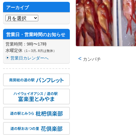
アーカイブ
アーカイブ
営業日・営業時間のお知らせ
営業時間：9時〜17時
水曜定休
（1～3月､8月は無休）
営業日カレンダーへ
カンパチ
投稿ナビゲーション
パンフレット
南房総の道の駅
ハイウェイオアシス / 道の駅
富楽里とみやま
枇杷倶楽部
道の駅とみうら
花倶楽部
道の駅おおつの里