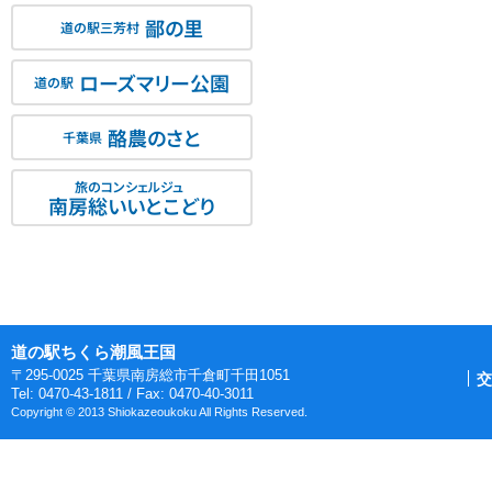
鄙の里
道の駅三芳村
ローズマリー公園
道の駅
酪農のさと
千葉県
旅のコンシェルジュ
南房総いいとこどり
道の駅ちくら潮風王国
〒295-0025 千葉県南房総市千倉町千田1051
交
Tel: 0470-43-1811 / Fax: 0470-40-3011
Copyright © 2013 Shiokazeoukoku All Rights Reserved.