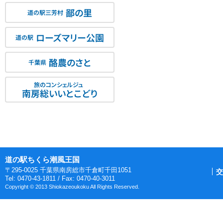
鄙の里
道の駅三芳村
ローズマリー公園
道の駅
酪農のさと
千葉県
旅のコンシェルジュ
南房総いいとこどり
道の駅ちくら潮風王国
〒295-0025 千葉県南房総市千倉町千田1051
交
Tel: 0470-43-1811 / Fax: 0470-40-3011
Copyright © 2013 Shiokazeoukoku All Rights Reserved.