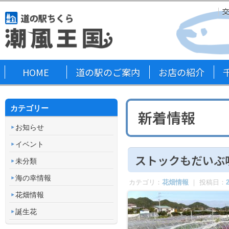
HOME
道の駅のご案内
お店の紹介
カテゴリー
新着情報
お知らせ
イベント
ストックもだいぶ
未分類
海の幸情報
カテゴリ：
花畑情報
｜ 投稿日：
花畑情報
誕生花