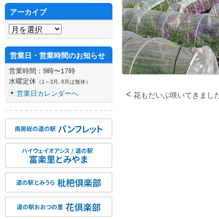
アーカイブ
アーカイブ
営業日・営業時間のお知らせ
営業時間：9時〜17時
水曜定休
（1～3月､8月は無休）
営業日カレンダーへ
花もだいぶ咲いてきまし
投稿ナビゲーション
パンフレット
南房総の道の駅
ハイウェイオアシス / 道の駅
富楽里とみやま
枇杷倶楽部
道の駅とみうら
花倶楽部
道の駅おおつの里