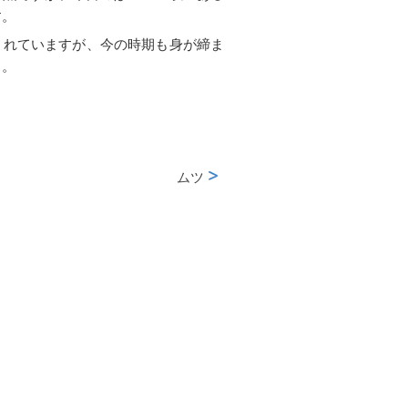
す。
されていますが、今の時期も身が締ま
よ。
ムツ