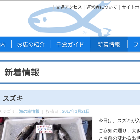
交通アクセス
運営者について
サイトポ
内
お店の紹介
千倉ガイド
新着情報
フ
新着情報
スズキ
カテゴリ：
海の幸情報
｜ 投稿日：
2017年1月21日
今日は、スズキが
ご存知の通り、大
と名前の変わる出世