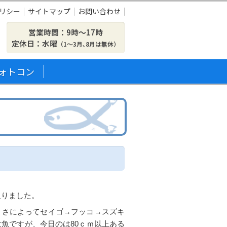
リシー
サイトマップ
お問い合わせ
営業時間：9時〜17時
定休日：水曜
（1～3月､8月は無休）
ォトコン
入りました。
きさによってセイゴ→フッコ→スズキ
魚ですが、今日のは80ｃｍ以上ある