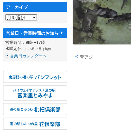
アーカイブ
アーカイブ
営業日・営業時間のお知らせ
営業時間：9時〜17時
水曜定休
（1～3月､8月は無休）
営業日カレンダーへ
青アジ
投稿ナビゲーション
パンフレット
南房総の道の駅
ハイウェイオアシス / 道の駅
富楽里とみやま
枇杷倶楽部
道の駅とみうら
花倶楽部
道の駅おおつの里