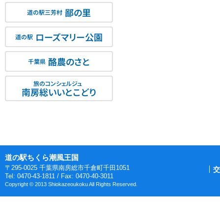
鄙の里
道の駅三芳村
ローズマリー公園
道の駅
酪農のさと
千葉県
旅のコンシェルジュ
南房総いいとこどり
道の駅ちくら潮風王国
〒295-0025 千葉県南房総市千倉町千田1051
交
Tel: 0470-43-1811 / Fax: 0470-40-3011
Copyright © 2013 Shiokazeoukoku All Rights Reserved.