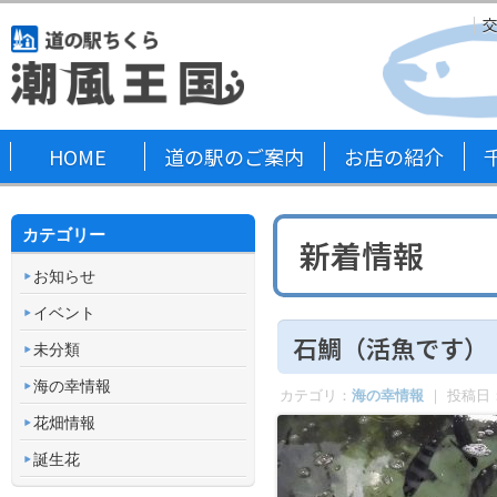
HOME
道の駅のご案内
お店の紹介
カテゴリー
新着情報
お知らせ
イベント
石鯛（活魚です）
未分類
海の幸情報
カテゴリ：
海の幸情報
｜ 投稿日
花畑情報
誕生花