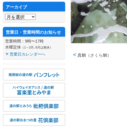
アーカイブ
アーカイブ
営業日・営業時間のお知らせ
営業時間：9時〜17時
水曜定休
（1～3月､8月は無休）
営業日カレンダーへ
真鯛（さくら鯛）
投稿ナビゲーション
パンフレット
南房総の道の駅
ハイウェイオアシス / 道の駅
富楽里とみやま
枇杷倶楽部
道の駅とみうら
花倶楽部
道の駅おおつの里