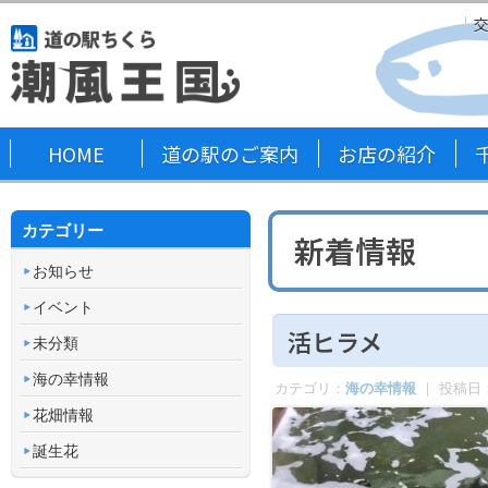
HOME
道の駅のご案内
お店の紹介
カテゴリー
新着情報
お知らせ
イベント
活ヒラメ
未分類
海の幸情報
カテゴリ：
海の幸情報
｜ 投稿日
花畑情報
誕生花