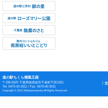
鄙の里
道の駅三芳村
ローズマリー公園
道の駅
酪農のさと
千葉県
旅のコンシェルジュ
南房総いいとこどり
道の駅ちくら潮風王国
〒295-0025 千葉県南房総市千倉町千田1051
交
Tel: 0470-43-1811 / Fax: 0470-40-3011
Copyright © 2013 Shiokazeoukoku All Rights Reserved.