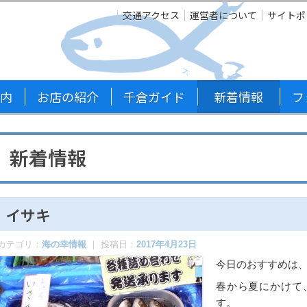
交通アクセス
運営者について
サイトポ
内
お店の紹介
千倉ガイド
新着情報
フ
新着情報
イサキ
カテゴリ：
海の幸情報
｜ 投稿日：
2017年4月23日
今日のおすすめは
春から夏にかけて
す。