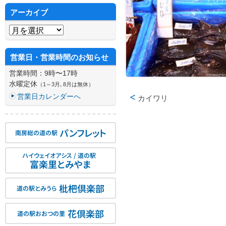
アーカイブ
アーカイブ
営業日・営業時間のお知らせ
営業時間：9時〜17時
水曜定休
（1～3月､8月は無休）
営業日カレンダーへ
カイワリ
投稿ナビゲーション
パンフレット
南房総の道の駅
ハイウェイオアシス / 道の駅
富楽里とみやま
枇杷倶楽部
道の駅とみうら
花倶楽部
道の駅おおつの里