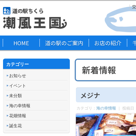
HOME
道の駅のご案内
お店の紹介
カテゴリー
新着情報
お知らせ
イベント
メジナ
未分類
海の幸情報
カテゴリ：
海の幸情報
｜ 投稿日
花畑情報
誕生花