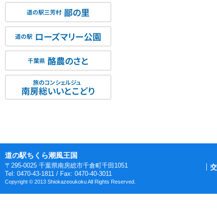
鄙の里
道の駅三芳村
ローズマリー公園
道の駅
酪農のさと
千葉県
旅のコンシェルジュ
南房総いいとこどり
道の駅ちくら潮風王国
〒295-0025 千葉県南房総市千倉町千田1051
交
Tel: 0470-43-1811 / Fax: 0470-40-3011
Copyright © 2013 Shiokazeoukoku All Rights Reserved.