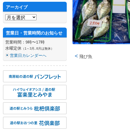
アーカイブ
アーカイブ
営業日・営業時間のお知らせ
営業時間：9時〜17時
水曜定休
（1～3月､8月は無休）
営業日カレンダーへ
飛び魚
投稿ナビゲーション
パンフレット
南房総の道の駅
ハイウェイオアシス / 道の駅
富楽里とみやま
枇杷倶楽部
道の駅とみうら
花倶楽部
道の駅おおつの里