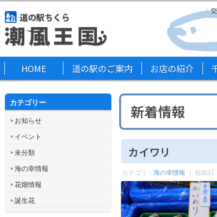
HOME
道の駅のご案内
お店の紹介
カテゴリー
新着情報
お知らせ
イベント
カイワリ
未分類
海の幸情報
カテゴリ：
海の幸情報
｜ 投稿日
花畑情報
誕生花