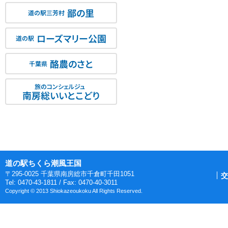
鄙の里
道の駅三芳村
ローズマリー公園
道の駅
酪農のさと
千葉県
旅のコンシェルジュ
南房総いいとこどり
道の駅ちくら潮風王国
〒295-0025 千葉県南房総市千倉町千田1051
交
Tel: 0470-43-1811 / Fax: 0470-40-3011
Copyright © 2013 Shiokazeoukoku All Rights Reserved.