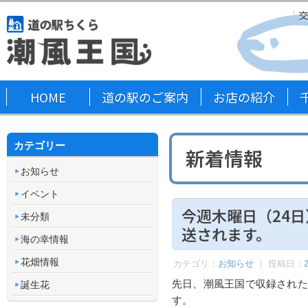
HOME
道の駅のご案内
お店の紹介
カテゴリー
新着情報
お知らせ
イベント
今週木曜日（24
未分類
送されます。
海の幸情報
花畑情報
カテゴリ：
お知らせ
｜ 投稿日：
先日、潮風王国で収録された
誕生花
す。