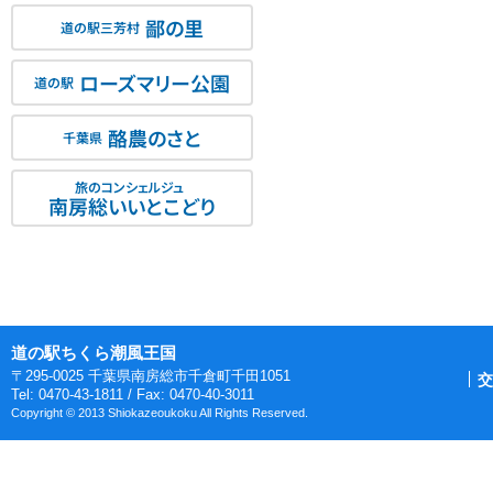
鄙の里
道の駅三芳村
ローズマリー公園
道の駅
酪農のさと
千葉県
旅のコンシェルジュ
南房総いいとこどり
道の駅ちくら潮風王国
〒295-0025 千葉県南房総市千倉町千田1051
交
Tel: 0470-43-1811 / Fax: 0470-40-3011
Copyright © 2013 Shiokazeoukoku All Rights Reserved.