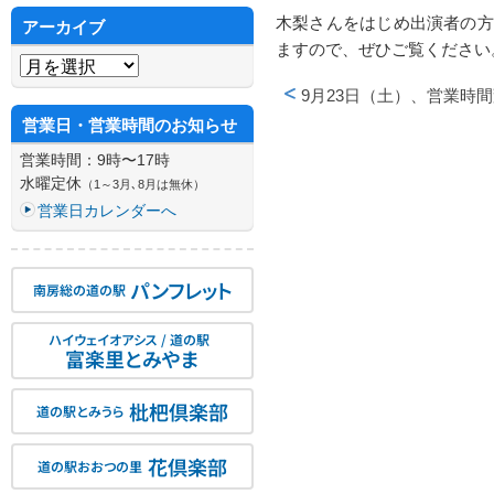
木梨さんをはじめ出演者の方
アーカイブ
ますので、ぜひご覧ください
アーカイブ
9月23日（土）、営業時
投稿ナビゲーション
営業日・営業時間のお知らせ
営業時間：9時〜17時
水曜定休
（1～3月､8月は無休）
営業日カレンダーへ
パンフレット
南房総の道の駅
ハイウェイオアシス / 道の駅
富楽里とみやま
枇杷倶楽部
道の駅とみうら
花倶楽部
道の駅おおつの里