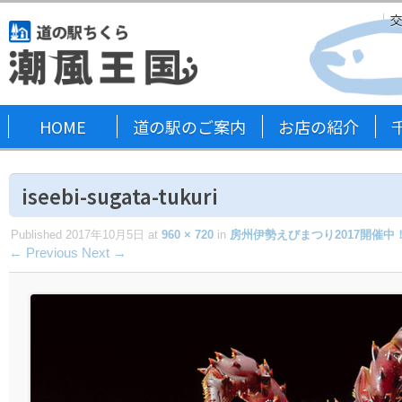
HOME
道の駅のご案内
お店の紹介
iseebi-sugata-tukuri
Published
2017年10月5日
at
960 × 720
in
房州伊勢えびまつり2017開催中
← Previous
Next →