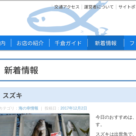
交通アクセス
運営者について
サイトポ
内
お店の紹介
千倉ガイド
新着情報
フ
新着情報
スズキ
カテゴリ：
海の幸情報
｜ 投稿日：
2017年12月2日
今日のおすすめは
す。
スズキは出世魚で