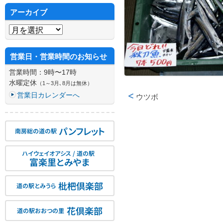
アーカイブ
アーカイブ
営業日・営業時間のお知らせ
営業時間：9時〜17時
水曜定休
（1～3月､8月は無休）
営業日カレンダーへ
ウツボ
投稿ナビゲーション
パンフレット
南房総の道の駅
ハイウェイオアシス / 道の駅
富楽里とみやま
枇杷倶楽部
道の駅とみうら
花倶楽部
道の駅おおつの里