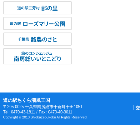
鄙の里
道の駅三芳村
ローズマリー公園
道の駅
酪農のさと
千葉県
旅のコンシェルジュ
南房総いいとこどり
道の駅ちくら潮風王国
〒295-0025 千葉県南房総市千倉町千田1051
交
Tel: 0470-43-1811 / Fax: 0470-40-3011
Copyright © 2013 Shiokazeoukoku All Rights Reserved.