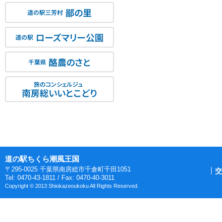
鄙の里
道の駅三芳村
ローズマリー公園
道の駅
酪農のさと
千葉県
旅のコンシェルジュ
南房総いいとこどり
道の駅ちくら潮風王国
〒295-0025 千葉県南房総市千倉町千田1051
交
Tel: 0470-43-1811 / Fax: 0470-40-3011
Copyright © 2013 Shiokazeoukoku All Rights Reserved.