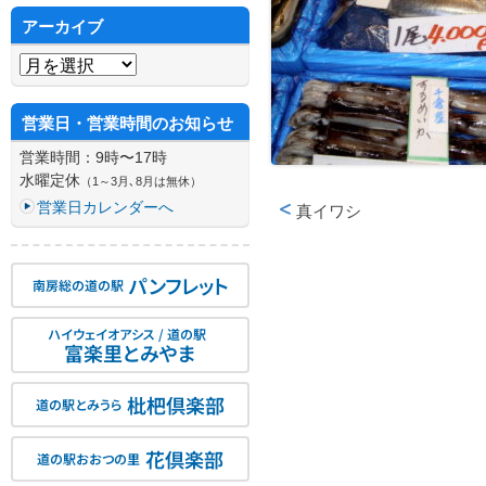
アーカイブ
アーカイブ
営業日・営業時間のお知らせ
営業時間：9時〜17時
水曜定休
（1～3月､8月は無休）
営業日カレンダーへ
真イワシ
投稿ナビゲーション
パンフレット
南房総の道の駅
ハイウェイオアシス / 道の駅
富楽里とみやま
枇杷倶楽部
道の駅とみうら
花倶楽部
道の駅おおつの里