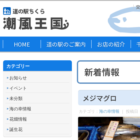
HOME
道の駅のご案内
お店の紹介
カテゴリー
新着情報
お知らせ
イベント
メジマグロ
未分類
海の幸情報
カテゴリ：
海の幸情報
｜ 投稿日
花畑情報
誕生花