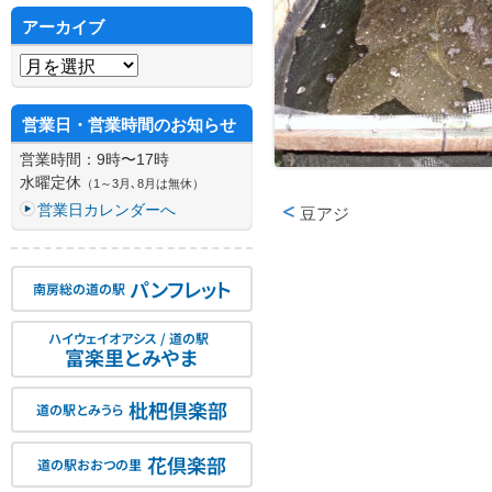
アーカイブ
アーカイブ
営業日・営業時間のお知らせ
営業時間：9時〜17時
水曜定休
（1～3月､8月は無休）
営業日カレンダーへ
豆アジ
投稿ナビゲーション
パンフレット
南房総の道の駅
ハイウェイオアシス / 道の駅
富楽里とみやま
枇杷倶楽部
道の駅とみうら
花倶楽部
道の駅おおつの里