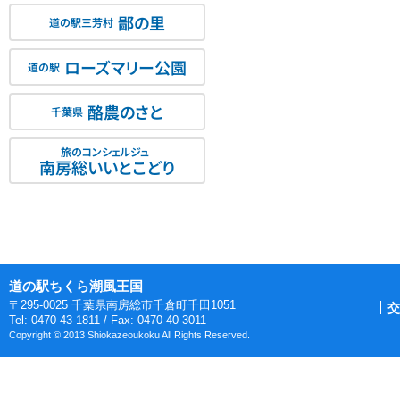
鄙の里
道の駅三芳村
ローズマリー公園
道の駅
酪農のさと
千葉県
旅のコンシェルジュ
南房総いいとこどり
道の駅ちくら潮風王国
〒295-0025 千葉県南房総市千倉町千田1051
交
Tel: 0470-43-1811 / Fax: 0470-40-3011
Copyright © 2013 Shiokazeoukoku All Rights Reserved.