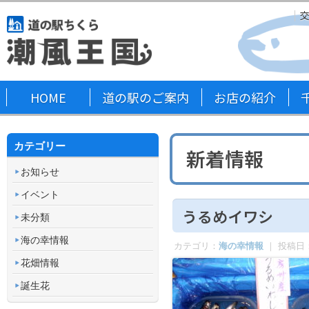
HOME
道の駅のご案内
お店の紹介
カテゴリー
新着情報
お知らせ
イベント
うるめイワシ
未分類
海の幸情報
カテゴリ：
海の幸情報
｜ 投稿日
花畑情報
誕生花