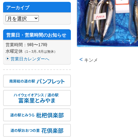
アーカイブ
アーカイブ
営業日・営業時間のお知らせ
営業時間：9時〜17時
水曜定休
（1～3月､8月は無休）
営業日カレンダーへ
キンメ
投稿ナビゲーション
パンフレット
南房総の道の駅
ハイウェイオアシス / 道の駅
富楽里とみやま
枇杷倶楽部
道の駅とみうら
花倶楽部
道の駅おおつの里