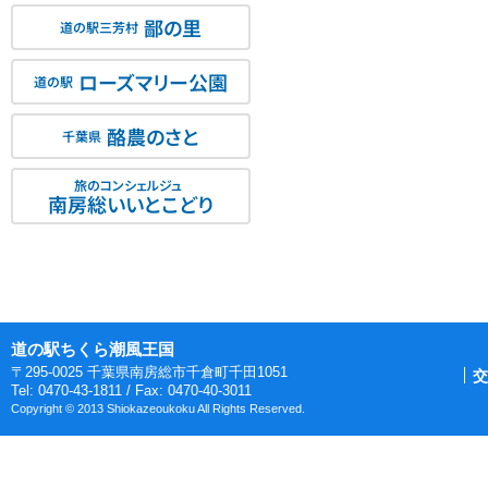
鄙の里
道の駅三芳村
ローズマリー公園
道の駅
酪農のさと
千葉県
旅のコンシェルジュ
南房総いいとこどり
道の駅ちくら潮風王国
〒295-0025 千葉県南房総市千倉町千田1051
交
Tel: 0470-43-1811 / Fax: 0470-40-3011
Copyright © 2013 Shiokazeoukoku All Rights Reserved.