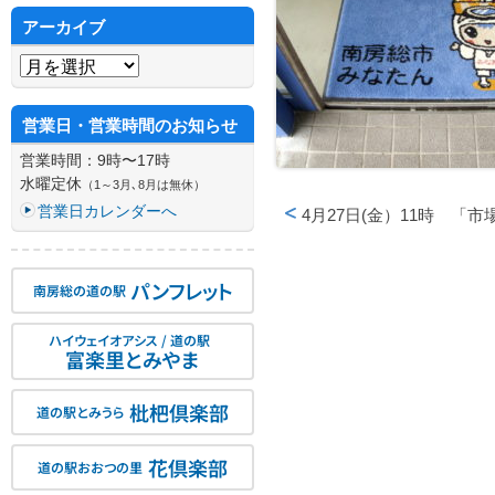
アーカイブ
アーカイブ
営業日・営業時間のお知らせ
営業時間：9時〜17時
水曜定休
（1～3月､8月は無休）
営業日カレンダーへ
4月27日(金）11時 「
投稿ナビゲーション
パンフレット
南房総の道の駅
ハイウェイオアシス / 道の駅
富楽里とみやま
枇杷倶楽部
道の駅とみうら
花倶楽部
道の駅おおつの里