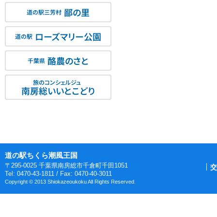
鄙の里
道の駅三芳村
ローズマリー公園
道の駅
酪農のさと
千葉県
旅のコンシェルジュ
南房総いいとこどり
道の駅ちくら潮風王国
〒295-0025 千葉県南房総市千倉町千田1051
交
Tel: 0470-43-1811 / Fax: 0470-40-3011
Copyright © 2013 Shiokazeoukoku All Rights Reserved.