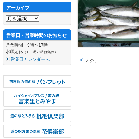
アーカイブ
アーカイブ
営業日・営業時間のお知らせ
営業時間：9時〜17時
水曜定休
（1～3月､8月は無休）
営業日カレンダーへ
メジナ
投稿ナビゲーション
パンフレット
南房総の道の駅
ハイウェイオアシス / 道の駅
富楽里とみやま
枇杷倶楽部
道の駅とみうら
花倶楽部
道の駅おおつの里