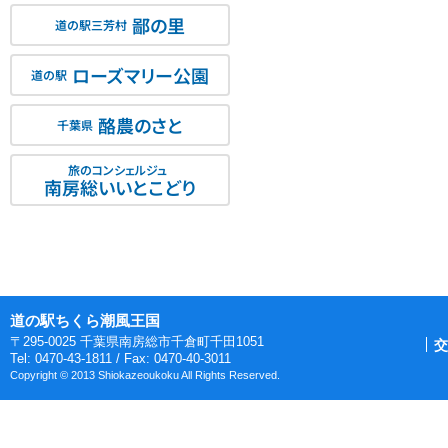
鄙の里
道の駅三芳村
ローズマリー公園
道の駅
酪農のさと
千葉県
旅のコンシェルジュ
南房総いいとこどり
道の駅ちくら潮風王国
〒295-0025 千葉県南房総市千倉町千田1051
交
Tel: 0470-43-1811 / Fax: 0470-40-3011
Copyright © 2013 Shiokazeoukoku All Rights Reserved.