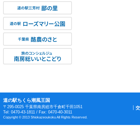
鄙の里
道の駅三芳村
ローズマリー公園
道の駅
酪農のさと
千葉県
旅のコンシェルジュ
南房総いいとこどり
道の駅ちくら潮風王国
〒295-0025 千葉県南房総市千倉町千田1051
交
Tel: 0470-43-1811 / Fax: 0470-40-3011
Copyright © 2013 Shiokazeoukoku All Rights Reserved.