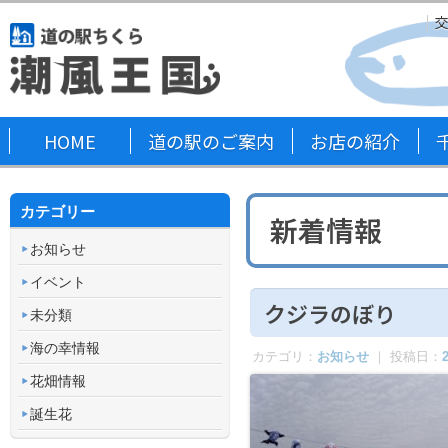
HOME
道の駅のご案内
お店の紹介
カテゴリー
新着情報
お知らせ
イベント
クジラのぼり
未分類
海の幸情報
カテゴリ：
お知らせ
｜ 投稿日：
花畑情報
誕生花