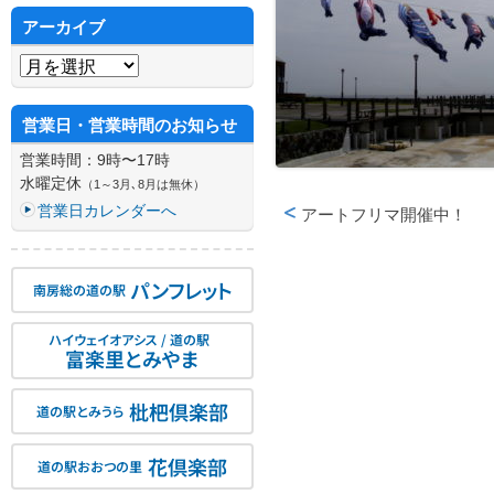
アーカイブ
アーカイブ
営業日・営業時間のお知らせ
営業時間：9時〜17時
水曜定休
（1～3月､8月は無休）
営業日カレンダーへ
アートフリマ開催中！
投稿ナビゲーション
パンフレット
南房総の道の駅
ハイウェイオアシス / 道の駅
富楽里とみやま
枇杷倶楽部
道の駅とみうら
花倶楽部
道の駅おおつの里