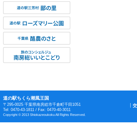
鄙の里
道の駅三芳村
ローズマリー公園
道の駅
酪農のさと
千葉県
旅のコンシェルジュ
南房総いいとこどり
道の駅ちくら潮風王国
〒295-0025 千葉県南房総市千倉町千田1051
交
Tel: 0470-43-1811 / Fax: 0470-40-3011
Copyright © 2013 Shiokazeoukoku All Rights Reserved.