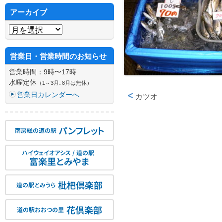
アーカイブ
アーカイブ
営業日・営業時間のお知らせ
営業時間：9時〜17時
水曜定休
（1～3月､8月は無休）
営業日カレンダーへ
カツオ
投稿ナビゲーション
パンフレット
南房総の道の駅
ハイウェイオアシス / 道の駅
富楽里とみやま
枇杷倶楽部
道の駅とみうら
花倶楽部
道の駅おおつの里