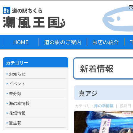
HOME
道の駅のご案内
お店の紹介
カテゴリー
新着情報
お知らせ
イベント
真アジ
未分類
海の幸情報
カテゴリ：
海の幸情報
｜ 投稿日
花畑情報
誕生花