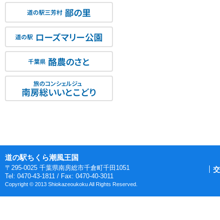
鄙の里
道の駅三芳村
ローズマリー公園
道の駅
酪農のさと
千葉県
旅のコンシェルジュ
南房総いいとこどり
道の駅ちくら潮風王国
〒295-0025 千葉県南房総市千倉町千田1051
交
Tel: 0470-43-1811 / Fax: 0470-40-3011
Copyright © 2013 Shiokazeoukoku All Rights Reserved.