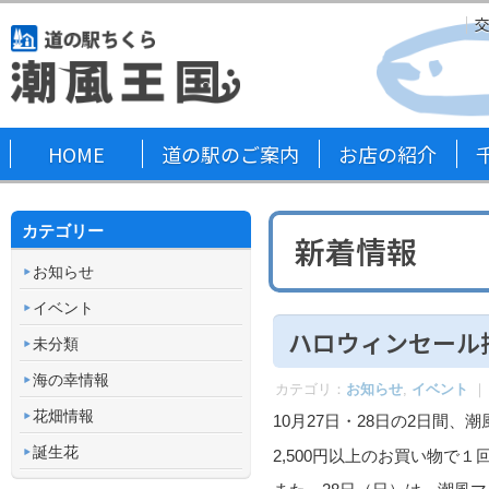
HOME
道の駅のご案内
お店の紹介
カテゴリー
新着情報
お知らせ
イベント
ハロウィンセール
未分類
海の幸情報
カテゴリ：
お知らせ
,
イベント
｜
花畑情報
10月27日・28日の2日間
誕生花
2,500円以上のお買い物で