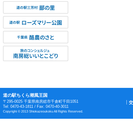
鄙の里
道の駅三芳村
ローズマリー公園
道の駅
酪農のさと
千葉県
旅のコンシェルジュ
南房総いいとこどり
道の駅ちくら潮風王国
〒295-0025 千葉県南房総市千倉町千田1051
交
Tel: 0470-43-1811 / Fax: 0470-40-3011
Copyright © 2013 Shiokazeoukoku All Rights Reserved.