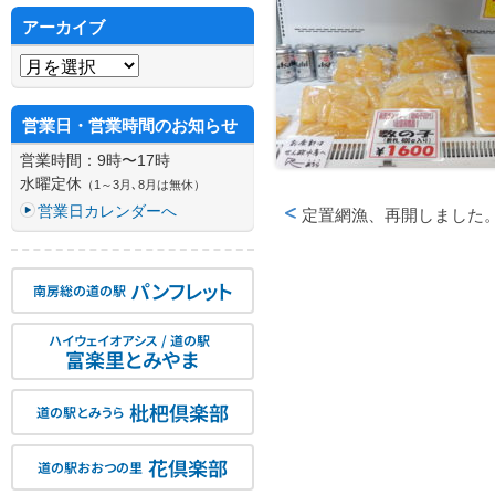
アーカイブ
アーカイブ
営業日・営業時間のお知らせ
営業時間：9時〜17時
水曜定休
（1～3月､8月は無休）
営業日カレンダーへ
定置網漁、再開しました
投稿ナビゲーション
パンフレット
南房総の道の駅
ハイウェイオアシス / 道の駅
富楽里とみやま
枇杷倶楽部
道の駅とみうら
花倶楽部
道の駅おおつの里