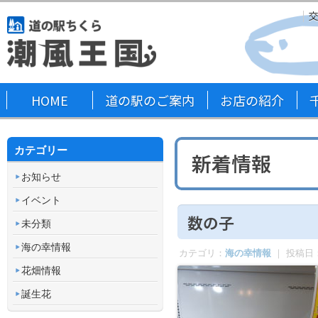
HOME
道の駅のご案内
お店の紹介
カテゴリー
新着情報
お知らせ
イベント
数の子
未分類
海の幸情報
カテゴリ：
海の幸情報
｜ 投稿日
花畑情報
誕生花