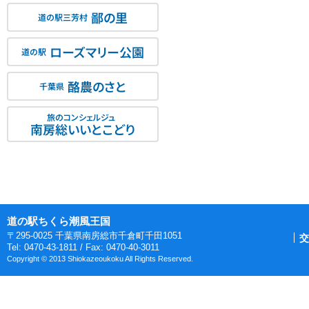
鄙の里
道の駅三芳村
ローズマリー公園
道の駅
酪農のさと
千葉県
旅のコンシェルジュ
南房総いいとこどり
道の駅ちくら潮風王国
〒295-0025 千葉県南房総市千倉町千田1051
交
Tel: 0470-43-1811 / Fax: 0470-40-3011
Copyright © 2013 Shiokazeoukoku All Rights Reserved.