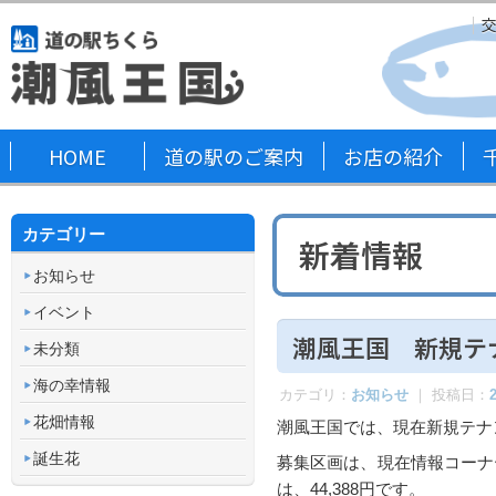
HOME
道の駅のご案内
お店の紹介
カテゴリー
新着情報
お知らせ
イベント
潮風王国 新規テ
未分類
海の幸情報
カテゴリ：
お知らせ
｜ 投稿日：
花畑情報
潮風王国では、現在新規テナ
誕生花
募集区画は、現在情報コーナ
は、44,388円です。