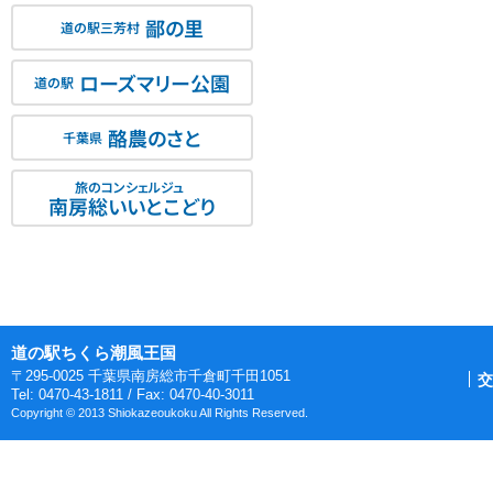
鄙の里
道の駅三芳村
ローズマリー公園
道の駅
酪農のさと
千葉県
旅のコンシェルジュ
南房総いいとこどり
道の駅ちくら潮風王国
〒295-0025 千葉県南房総市千倉町千田1051
交
Tel: 0470-43-1811 / Fax: 0470-40-3011
Copyright © 2013 Shiokazeoukoku All Rights Reserved.