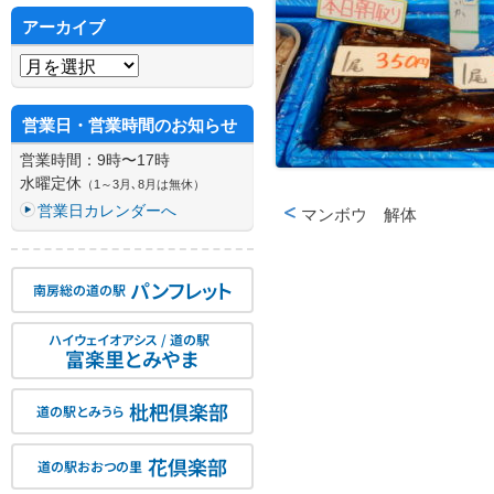
アーカイブ
アーカイブ
営業日・営業時間のお知らせ
営業時間：9時〜17時
水曜定休
（1～3月､8月は無休）
営業日カレンダーへ
マンボウ 解体
投稿ナビゲーション
パンフレット
南房総の道の駅
ハイウェイオアシス / 道の駅
富楽里とみやま
枇杷倶楽部
道の駅とみうら
花倶楽部
道の駅おおつの里