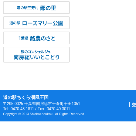
鄙の里
道の駅三芳村
ローズマリー公園
道の駅
酪農のさと
千葉県
旅のコンシェルジュ
南房総いいとこどり
道の駅ちくら潮風王国
〒295-0025 千葉県南房総市千倉町千田1051
交
Tel: 0470-43-1811 / Fax: 0470-40-3011
Copyright © 2013 Shiokazeoukoku All Rights Reserved.