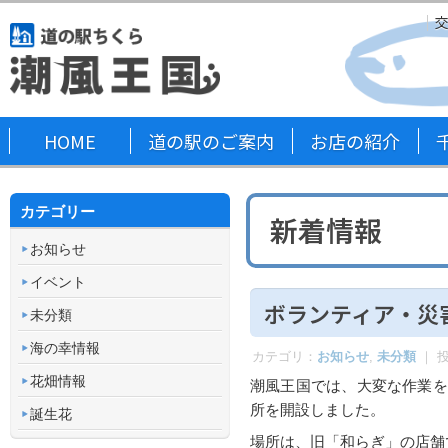
HOME
道の駅のご案内
お店の紹介
カテゴリー
新着情報
お知らせ
イベント
ボランティア・災
未分類
海の幸情報
カテゴリ：
お知らせ
,
未分類
｜ 
花畑情報
潮風王国では、大変な作業を
所を開設しました。
誕生花
場所は、旧「和らぎ」の店舗で