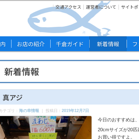
交通アクセス
運営者について
サイトポ
内
お店の紹介
千倉ガイド
新着情報
フ
新着情報
真アジ
カテゴリ：
海の幸情報
｜ 投稿日：
2019年12月7日
今日のおすすめは
20cmサイズが20
お買い得ですよ。