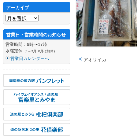
アーカイブ
アーカイブ
営業日・営業時間のお知らせ
営業時間：9時〜17時
水曜定休
（1～3月､8月は無休）
営業日カレンダーへ
アオリイカ
投稿ナビゲーション
パンフレット
南房総の道の駅
ハイウェイオアシス / 道の駅
富楽里とみやま
枇杷倶楽部
道の駅とみうら
花倶楽部
道の駅おおつの里