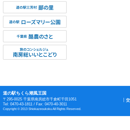
鄙の里
道の駅三芳村
ローズマリー公園
道の駅
酪農のさと
千葉県
旅のコンシェルジュ
南房総いいとこどり
道の駅ちくら潮風王国
〒295-0025 千葉県南房総市千倉町千田1051
交
Tel: 0470-43-1811 / Fax: 0470-40-3011
Copyright © 2013 Shiokazeoukoku All Rights Reserved.