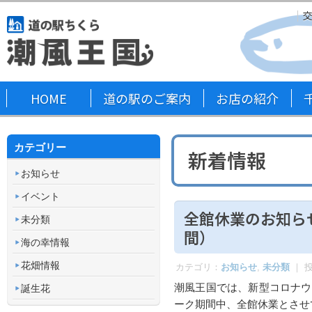
HOME
道の駅のご案内
お店の紹介
カテゴリー
新着情報
お知らせ
イベント
全館休業のお知ら
未分類
間）
海の幸情報
花畑情報
カテゴリ：
お知らせ
,
未分類
｜ 
潮風王国では、新型コロナウィ
誕生花
ーク期間中、全館休業とさせ