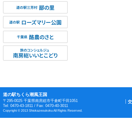
鄙の里
道の駅三芳村
ローズマリー公園
道の駅
酪農のさと
千葉県
旅のコンシェルジュ
南房総いいとこどり
道の駅ちくら潮風王国
〒295-0025 千葉県南房総市千倉町千田1051
交
Tel: 0470-43-1811 / Fax: 0470-40-3011
Copyright © 2013 Shiokazeoukoku All Rights Reserved.