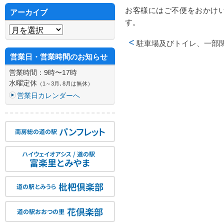
お客様にはご不便をおかけ
アーカイブ
す。
アーカイブ
駐車場及びトイレ、一部
投稿ナビゲーション
営業日・営業時間のお知らせ
営業時間：9時〜17時
水曜定休
（1～3月､8月は無休）
営業日カレンダーへ
パンフレット
南房総の道の駅
ハイウェイオアシス / 道の駅
富楽里とみやま
枇杷倶楽部
道の駅とみうら
花倶楽部
道の駅おおつの里