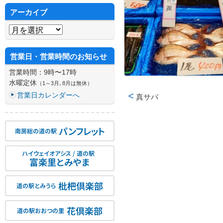
アーカイブ
アーカイブ
営業日・営業時間のお知らせ
営業時間：9時〜17時
水曜定休
（1～3月､8月は無休）
営業日カレンダーへ
真サバ
投稿ナビゲーション
パンフレット
南房総の道の駅
ハイウェイオアシス / 道の駅
富楽里とみやま
枇杷倶楽部
道の駅とみうら
花倶楽部
道の駅おおつの里