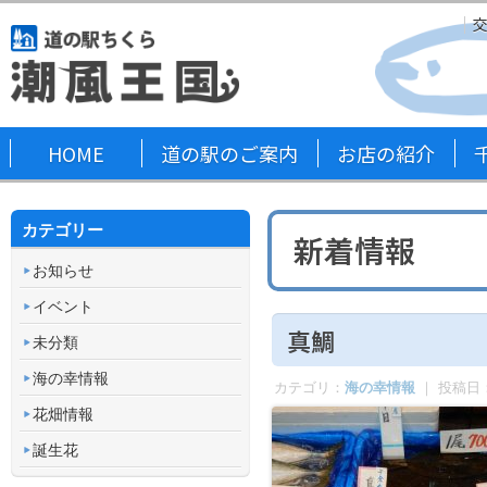
HOME
道の駅のご案内
お店の紹介
カテゴリー
新着情報
お知らせ
イベント
真鯛
未分類
海の幸情報
カテゴリ：
海の幸情報
｜ 投稿日
花畑情報
誕生花