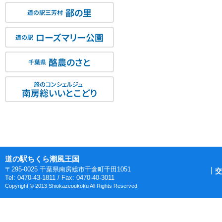
鄙の里
道の駅三芳村
ローズマリー公園
道の駅
酪農のさと
千葉県
旅のコンシェルジュ
南房総いいとこどり
道の駅ちくら潮風王国
〒295-0025 千葉県南房総市千倉町千田1051
交
Tel: 0470-43-1811 / Fax: 0470-40-3011
Copyright © 2013 Shiokazeoukoku All Rights Reserved.