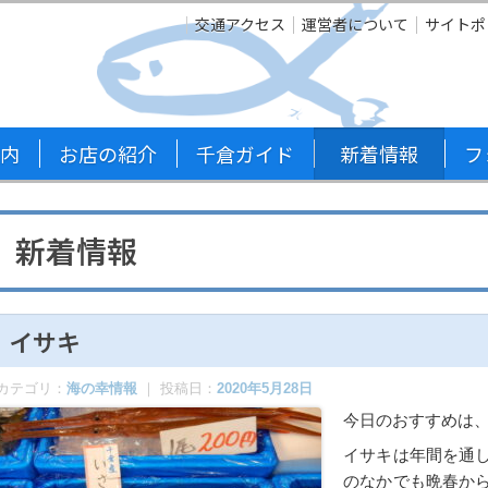
交通アクセス
運営者について
サイトポ
内
お店の紹介
千倉ガイド
新着情報
フ
新着情報
イサキ
カテゴリ：
海の幸情報
｜ 投稿日：
2020年5月28日
今日のおすすめは
イサキは年間を通
のなかでも晩春か