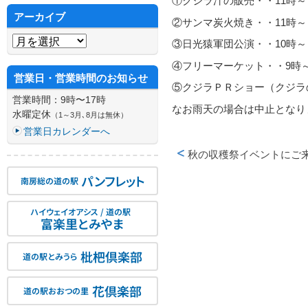
①クジラ汁の販売・・11時～ 
アーカイブ
②サンマ炭火焼き・・11時～
アーカイブ
③日光猿軍団公演・・10時～
④フリーマーケット・・9時～
営業日・営業時間のお知らせ
⑤クジラＰＲショー（クジラ
営業時間：9時〜17時
なお雨天の場合は中止となり
水曜定休
（1～3月､8月は無休）
営業日カレンダーへ
投稿ナビゲーション
秋の収穫祭イベントにご
パンフレット
南房総の道の駅
ハイウェイオアシス / 道の駅
富楽里とみやま
枇杷倶楽部
道の駅とみうら
花倶楽部
道の駅おおつの里