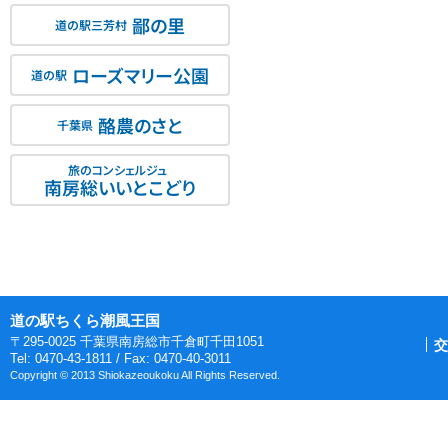
鄙の里
道の駅三芳村
ローズマリー公園
道の駅
酪農のさと
千葉県
旅のコンシェルジュ
南房総いいとこどり
道の駅ちくら潮風王国
〒295-0025 千葉県南房総市千倉町千田1051
交
Tel: 0470-43-1811 / Fax: 0470-40-3011
Copyright © 2013 Shiokazeoukoku All Rights Reserved.