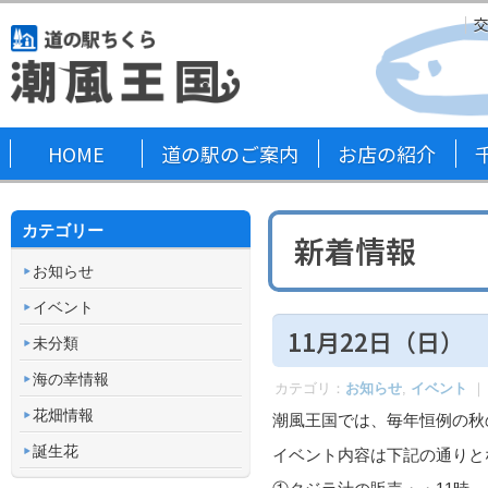
HOME
道の駅のご案内
お店の紹介
カテゴリー
新着情報
お知らせ
イベント
11月22日（日）
未分類
海の幸情報
カテゴリ：
お知らせ
,
イベント
｜
花畑情報
潮風王国では、毎年恒例の秋
誕生花
イベント内容は下記の通りと