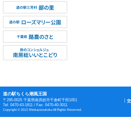
鄙の里
道の駅三芳村
ローズマリー公園
道の駅
酪農のさと
千葉県
旅のコンシェルジュ
南房総いいとこどり
道の駅ちくら潮風王国
〒295-0025 千葉県南房総市千倉町千田1051
交
Tel: 0470-43-1811 / Fax: 0470-40-3011
Copyright © 2013 Shiokazeoukoku All Rights Reserved.