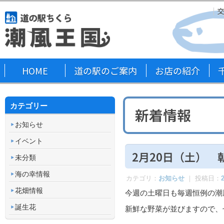
HOME
道の駅のご案内
お店の紹介
カテゴリー
新着情報
お知らせ
イベント
2月20日（土） 
未分類
海の幸情報
カテゴリ：
お知らせ
｜ 投稿日：
花畑情報
今週の土曜日も毎週恒例の潮
誕生花
新鮮な野菜が並びますので、