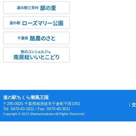
鄙の里
道の駅三芳村
ローズマリー公園
道の駅
酪農のさと
千葉県
旅のコンシェルジュ
南房総いいとこどり
道の駅ちくら潮風王国
〒295-0025 千葉県南房総市千倉町千田1051
交
Tel: 0470-43-1811 / Fax: 0470-40-3011
Copyright © 2013 Shiokazeoukoku All Rights Reserved.