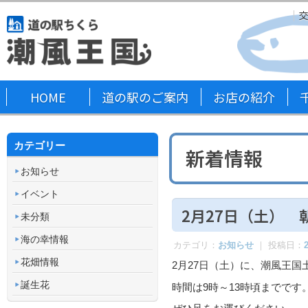
HOME
道の駅のご案内
お店の紹介
カテゴリー
新着情報
お知らせ
イベント
2月27日（土） 
未分類
海の幸情報
カテゴリ：
お知らせ
｜ 投稿日：
花畑情報
2月27日（土）に、潮風王
誕生花
時間は9時～13時頃までです