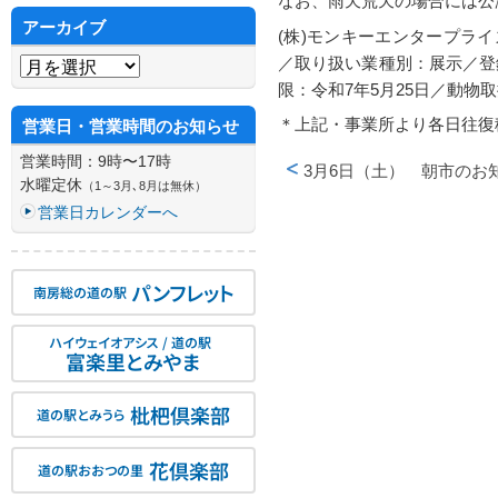
なお、雨天荒天の場合には公
アーカイブ
(株)モンキーエンタープライ
アーカイブ
／取り扱い業種別：展示／登録
限：令和7年5月25日／動物
＊上記・事業所より各日往復
営業日・営業時間のお知らせ
営業時間：9時〜17時
3月6日（土） 朝市のお
水曜定休
（1～3月､8月は無休）
投稿ナビゲーション
営業日カレンダーへ
パンフレット
南房総の道の駅
ハイウェイオアシス / 道の駅
富楽里とみやま
枇杷倶楽部
道の駅とみうら
花倶楽部
道の駅おおつの里