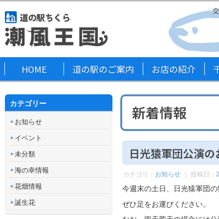
HOME
道の駅のご案内
お店の紹介
カテゴリー
新着情報
お知らせ
イベント
日光猿軍団公演の
未分類
海の幸情報
カテゴリ：
お知らせ
｜ 投稿日：
花畑情報
今週末の土日、日光猿軍団の
誕生花
ぜひ足をお運びください。