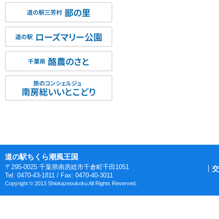
鄙の里
道の駅三芳村
ローズマリー公園
道の駅
酪農のさと
千葉県
旅のコンシェルジュ
南房総いいとこどり
道の駅ちくら潮風王国
〒295-0025 千葉県南房総市千倉町千田1051
交
Tel: 0470-43-1811 / Fax: 0470-40-3011
Copyright © 2013 Shiokazeoukoku All Rights Reserved.