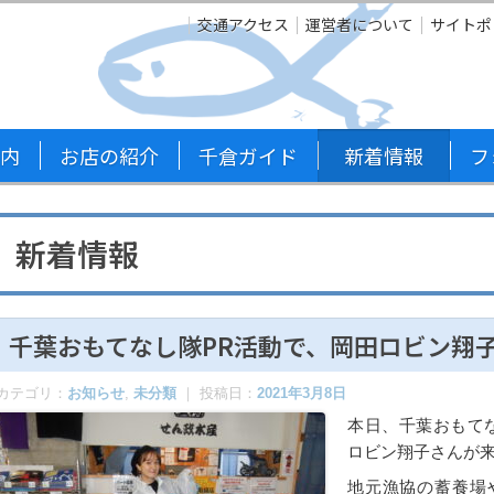
交通アクセス
運営者について
サイトポ
内
お店の紹介
千倉ガイド
新着情報
フ
新着情報
千葉おもてなし隊PR活動で、岡田ロビン翔
カテゴリ：
お知らせ
,
未分類
｜ 投稿日：
2021年3月8日
本日、千葉おもて
ロビン翔子さんが
地元漁協の蓄養場