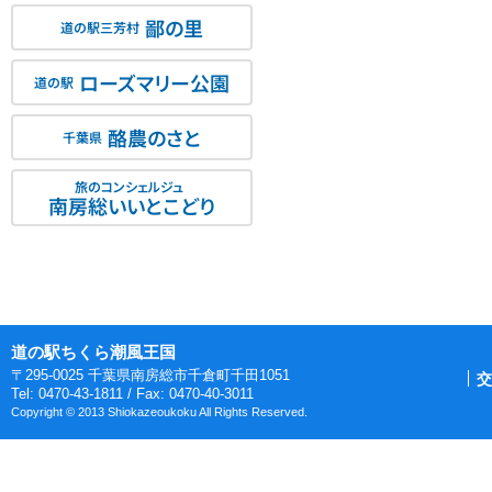
鄙の里
道の駅三芳村
ローズマリー公園
道の駅
酪農のさと
千葉県
旅のコンシェルジュ
南房総いいとこどり
道の駅ちくら潮風王国
〒295-0025 千葉県南房総市千倉町千田1051
交
Tel: 0470-43-1811 / Fax: 0470-40-3011
Copyright © 2013 Shiokazeoukoku All Rights Reserved.