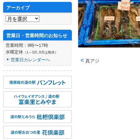
アーカイブ
アーカイブ
営業日・営業時間のお知らせ
営業時間：9時〜17時
水曜定休
（1～3月､8月は無休）
営業日カレンダーへ
真アジ
投稿ナビゲーション
パンフレット
南房総の道の駅
ハイウェイオアシス / 道の駅
富楽里とみやま
枇杷倶楽部
道の駅とみうら
花倶楽部
道の駅おおつの里