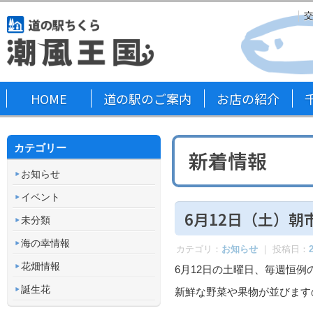
HOME
道の駅のご案内
お店の紹介
カテゴリー
新着情報
お知らせ
イベント
6月12日（土）朝
未分類
海の幸情報
カテゴリ：
お知らせ
｜ 投稿日：
花畑情報
6月12日の土曜日、毎週恒
誕生花
新鮮な野菜や果物が並びます