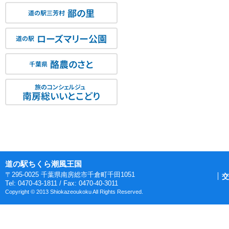
鄙の里
道の駅三芳村
ローズマリー公園
道の駅
酪農のさと
千葉県
旅のコンシェルジュ
南房総いいとこどり
道の駅ちくら潮風王国
〒295-0025 千葉県南房総市千倉町千田1051
交
Tel: 0470-43-1811 / Fax: 0470-40-3011
Copyright © 2013 Shiokazeoukoku All Rights Reserved.