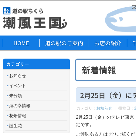
HOME
道の駅のご案内
お店の紹介
カテゴリー
新着情報
お知らせ
イベント
2月25日（金）に
未分類
海の幸情報
カテゴリ：
お知らせ
｜ 投稿日：
花畑情報
2月25日（金）のテレビ東
定です。
誕生花
ご興味ある方はぜひご覧くだ