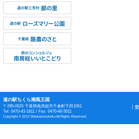
鄙の里
道の駅三芳村
ローズマリー公園
道の駅
酪農のさと
千葉県
旅のコンシェルジュ
南房総いいとこどり
道の駅ちくら潮風王国
〒295-0025 千葉県南房総市千倉町千田1051
交
Tel: 0470-43-1811 / Fax: 0470-40-3011
Copyright © 2013 Shiokazeoukoku All Rights Reserved.