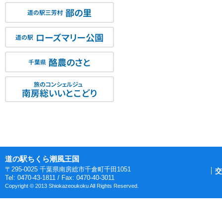
鄙の里
道の駅三芳村
ローズマリー公園
道の駅
酪農のさと
千葉県
旅のコンシェルジュ
南房総いいとこどり
道の駅ちくら潮風王国
〒295-0025 千葉県南房総市千倉町千田1051
交
Tel: 0470-43-1811 / Fax: 0470-40-3011
Copyright © 2013 Shiokazeoukoku All Rights Reserved.