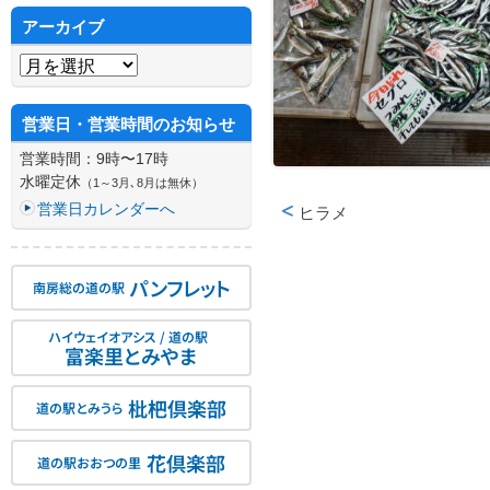
アーカイブ
アーカイブ
営業日・営業時間のお知らせ
営業時間：9時〜17時
水曜定休
（1～3月､8月は無休）
営業日カレンダーへ
ヒラメ
投稿ナビゲーション
パンフレット
南房総の道の駅
ハイウェイオアシス / 道の駅
富楽里とみやま
枇杷倶楽部
道の駅とみうら
花倶楽部
道の駅おおつの里