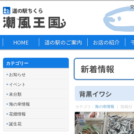
HOME
道の駅のご案内
お店の紹介
カテゴリー
新着情報
お知らせ
イベント
背黒イワシ
未分類
海の幸情報
カテゴリ：
海の幸情報
｜ 投稿日
花畑情報
誕生花