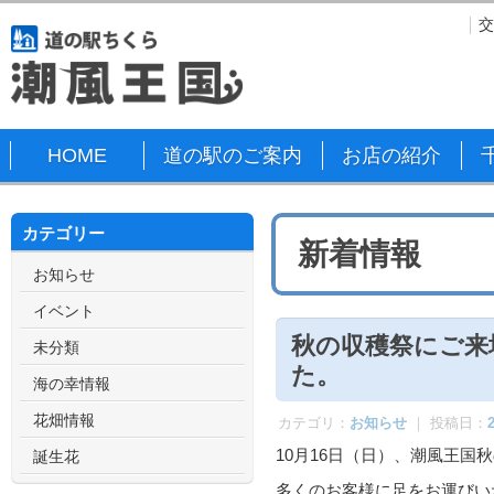
HOME
道の駅のご案内
お店の紹介
カテゴリー
新着情報
お知らせ
イベント
秋の収穫祭にご来
未分類
海の幸情報
カテゴリ：
お知らせ
｜ 投稿日：
花畑情報
10月16日（日）、潮風王
誕生花
多くのお客様に足をお運びい