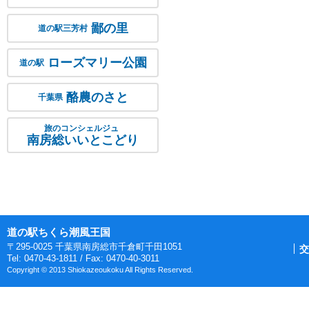
鄙の里
道の駅三芳村
ローズマリー公園
道の駅
酪農のさと
千葉県
旅のコンシェルジュ
南房総いいとこどり
道の駅ちくら潮風王国
〒295-0025 千葉県南房総市千倉町千田1051
交
Tel: 0470-43-1811 / Fax: 0470-40-3011
Copyright © 2013 Shiokazeoukoku All Rights Reserved.